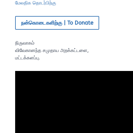
மேலதிக தொடர்பிற்கு
நன்கொடைகளிற்கு | To Donate
நிருவாகம்
விவேகானந்த சமுதாய அறக்கட்டளை,
மட்டக்களப்பு.