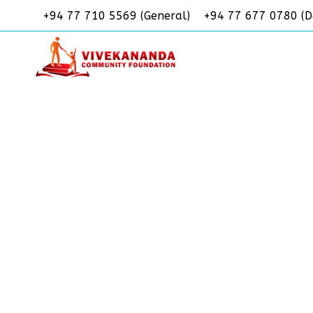
Skip
+94 77 710 5569 (General)
+94 77 677 0780 (D
to
content