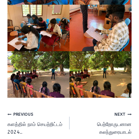
Post
PREVIOUS
NEXT
களத்தில் நாம் செயற்றிட்டம்
பெற்றோருடனான
navigation
2024..
கலந்துரையாடல்