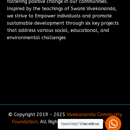
fostering positive change in our communities.
Inspired by the teachings of Swami Vivekananda,
we strive to Empower individuals and promote
sustainable development through six key projects
that address various social, educational, and
environmental challenges
© Copyright 2019 - 2025
Vivekananda Community
Foundation
. All Rights Reserved. Site by
Amirda
Need Help?
Chat with us