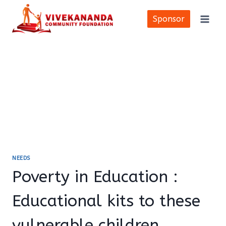
Skip
to
Sponsor
content
NEEDS
Poverty in Education :
Educational kits to these
vulnerable children