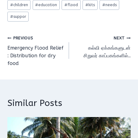
Post
#
children
#
education
#
flood
#
kits
#
needs
Tags:
#
suppor
Post
PREVIOUS
NEXT
Emergency Flood Relief
கல்வி ஏக்கங்களுடன்
navigation
: Distribution for dry
சிறுவர் காப்பகங்களில்..
food
Similar Posts