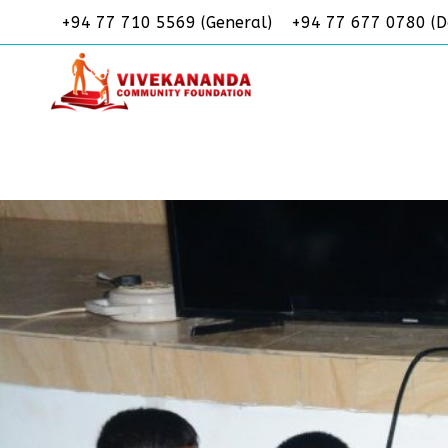
Skip
+94 77 710 5569 (General)
+94 77 677 0780 (D
to
content