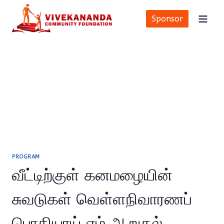
Skip
to
Sponsor
content
PROGRAM
வீட்டிற்குள் கனமழையின்
சுவடுகள் வெள்ளநிவாரணப்
பொதியாய் எம் ஆறுதல்..