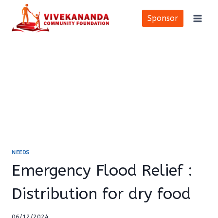
Skip
to
Sponsor
content
NEEDS
Emergency Flood Relief :
Distribution for dry food
06/12/2024