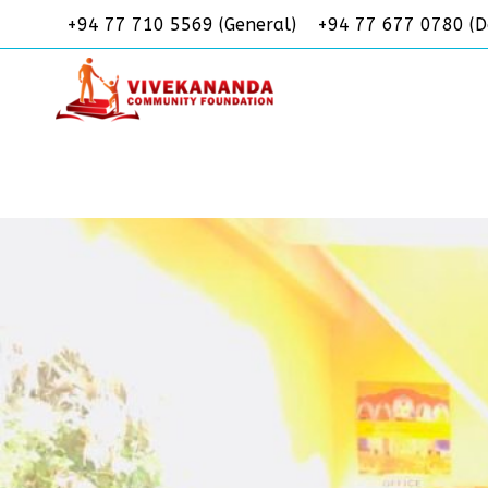
Skip
+94 77 710 5569 (General)
+94 77 677 0780 (D
to
content