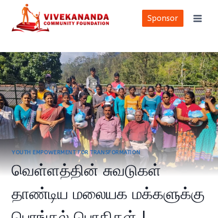
Skip
to
Sponsor
content
YOUTH EMPOWERMENT FOR TRANSFORMATION
வெள்ளத்தின் சுவடுகள்
தாண்டிய மலையக மக்களுக்கு
பொங்கல் பொதிகள் !