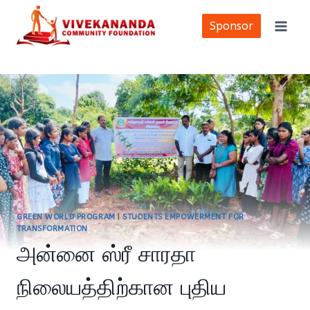
Skip
to
Sponsor
content
GREEN WORLD PROGRAM
|
STUDENTS EMPOWERMENT FOR
TRANSFORMATION
அன்னை ஸ்ரீ சாரதா
நிலையத்திற்கான புதிய